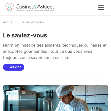
Accueil
Accueil
›
Le saviez-vous
✕
Le saviez-vous
Recettes
Nutrition, histoire des aliments, techniques culinaires et
anecdotes gourmandes : tout ce que vous avez
Équipements
toujours voulu savoir sur la cuisine.
Le saviez-vous
13 articles
Astuces
Rechercher
Facebook