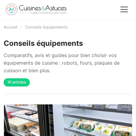
Accueil
Accueil
›
Conseils équipements
✕
Conseils équipements
Recettes
Comparatifs, avis et guides pour bien choisir vos
équipements de cuisine : robots, fours, plaques de
Équipements
cuisson et bien plus.
Le saviez-vous
10 articles
Astuces
Rechercher
Facebook