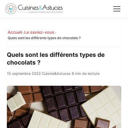
Accueil
Accueil
Le saviez-vous
›
›
✕
Quels sont les différents types de chocolats ?
Recettes
Quels sont les différents types de
Équipements
chocolats ?
15 septembre 2022
·
Cuisine&Astuces
·
8 min de lecture
Le saviez-vous
Astuces
Rechercher
Facebook